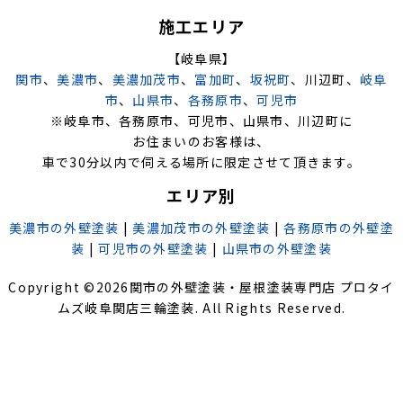
施工エリア
【岐阜県】
関市
、
美濃市
、
美濃加茂市
、
富加町
、
坂祝町
、川辺町、
岐阜
市
、
山県市
、
各務原市
、
可児市
※岐阜市、各務原市、可児市、山県市、川辺町に
お住まいのお客様は、
車で30分以内で伺える場所に限定させて頂きます。
エリア別
美濃市の外壁塗装
|
美濃加茂市の外壁塗装
|
各務原市の外壁塗
装
|
可児市の外壁塗装
|
山県市の外壁塗装
Copyright ©
2026
関市の外壁塗装・屋根塗装専門店 プロタイ
ムズ岐阜関店三輪塗装
. All Rights Reserved.