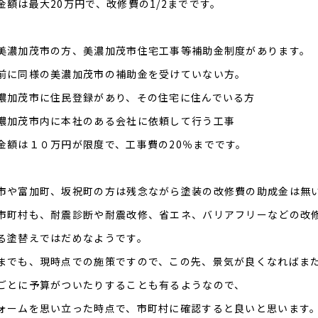
金額は最大20万円で、改修費の1/2までです。
美濃加茂市の方、美濃加茂市住宅工事等補助金制度があります。
前に同様の美濃加茂市の補助金を受けていない方。
濃加茂市に住民登録があり、その住宅に住んでいる方
濃加茂市内に本社のある会社に依頼して行う工事
金額は１０万円が限度で、工事費の20％までです。
市や富加町、坂祝町の方は残念ながら塗装の改修費の助成金は無
市町村も、耐震診断や耐震改修、省エネ、バリアフリーなどの改
る塗替えではだめなようです。
までも、現時点での施策ですので、この先、景気が良くなればま
ごとに予算がついたりすることも有るようなので、
ォームを思い立った時点で、市町村に確認すると良いと思います