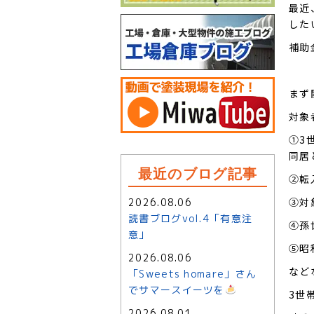
最近
した
補助
まず
対象
①3
同居
最近のブログ記事
②転
③対
2026.08.06
読書ブログvol.4「有意注
④孫
意」
⑤昭
2026.08.06
など
「Sweets homare」さん
でサマースイーツを
3世
2026.08.01