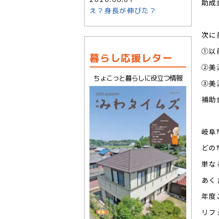
助成
え？身長が伸びた？
次に
①以
暮らし応援レター
②美
ちょこっと暮らしに役立つ情報
③美
補助
岐阜
どの
単な
あく
年度
リフ