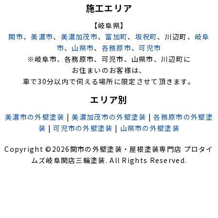
施工エリア
【岐阜県】
関市
、
美濃市
、
美濃加茂市
、
富加町
、
坂祝町
、川辺町、
岐阜
市
、
山県市
、
各務原市
、
可児市
※岐阜市、各務原市、可児市、山県市、川辺町に
お住まいのお客様は、
車で30分以内で伺える場所に限定させて頂きます。
エリア別
美濃市の外壁塗装
|
美濃加茂市の外壁塗装
|
各務原市の外壁塗
装
|
可児市の外壁塗装
|
山県市の外壁塗装
Copyright ©
2026
関市の外壁塗装・屋根塗装専門店 プロタイ
ムズ岐阜関店三輪塗装
. All Rights Reserved.