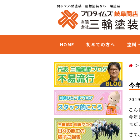
関市で外壁塗装・屋根塗装なら三輪塗装
HOME
初めての方へ
塗料
今
201
こん
今年
まだ
さて