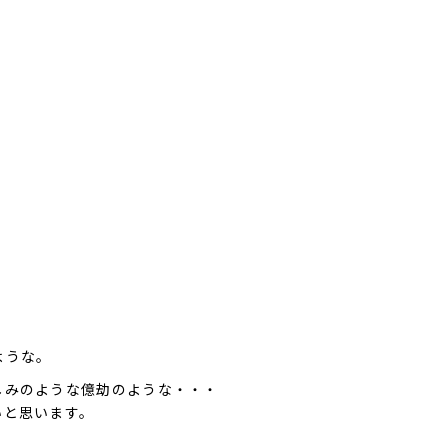
ような。
しみのような億劫のような・・・
いと思います。