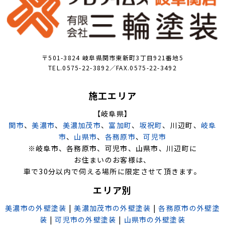
〒501-3824 岐阜県関市東新町3丁目921番地5
TEL.0575-22-3892／FAX.0575-22-3492
施工エリア
【岐阜県】
関市
、
美濃市
、
美濃加茂市
、
富加町
、
坂祝町
、川辺町、
岐阜
市
、
山県市
、
各務原市
、
可児市
※岐阜市、各務原市、可児市、山県市、川辺町に
お住まいのお客様は、
車で30分以内で伺える場所に限定させて頂きます。
エリア別
美濃市の外壁塗装
|
美濃加茂市の外壁塗装
|
各務原市の外壁塗
装
|
可児市の外壁塗装
|
山県市の外壁塗装