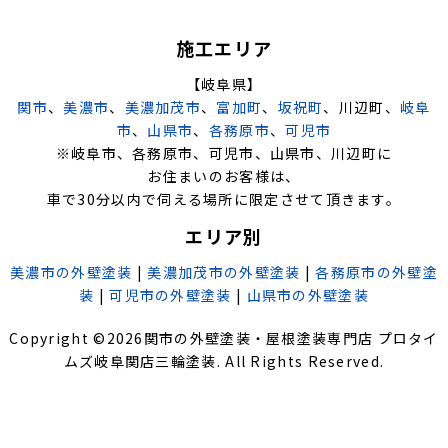
施工エリア
【岐阜県】
関市
、
美濃市
、
美濃加茂市
、
富加町
、
坂祝町
、川辺町、
岐阜
市
、
山県市
、
各務原市
、
可児市
※岐阜市、各務原市、可児市、山県市、川辺町に
お住まいのお客様は、
車で30分以内で伺える場所に限定させて頂きます。
エリア別
美濃市の外壁塗装
|
美濃加茂市の外壁塗装
|
各務原市の外壁塗
装
|
可児市の外壁塗装
|
山県市の外壁塗装
Copyright ©
2026
関市の外壁塗装・屋根塗装専門店 プロタイ
ムズ岐阜関店三輪塗装
. All Rights Reserved.