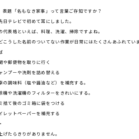
、表題「名もなき家事」って言葉ご存知ですか？
先日テレビで初めて耳にしました。
の代表格といえば、料理、洗濯、掃除ですよね。
どこうした名前のついてない作業が日常にはたくさんあふれてい
ば
聞や郵便物を取りに行く
ャンプーや洗剤を詰め替える
卓の調味料（塩や醤油など）を補充する。
除機や洗濯機のフィルターをきれいにする。
ミ捨て後のゴミ箱に袋をつける
イレットペーパーを補充する
・
上げたらきりがありません。