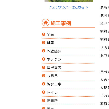
名も
バックナンバーはこちら ＞
気付
施工事例
私見
家族
全面
家族
新築
さら
外壁塗装
お互
キッチン
屋根塗装
自分
お風呂
人の
防水工事
人間
トイレ
これ
洗面所
家庭
関市