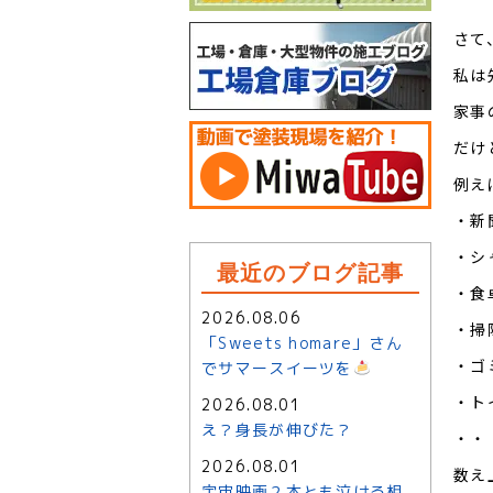
さて
私は
家事
だけ
例え
・新
・シ
最近のブログ記事
・食
2026.08.06
・掃
「Sweets homare」さん
・ゴ
でサマースイーツを
・ト
2026.08.01
え？身長が伸びた？
・・
2026.08.01
数え
宇宙映画２本とも泣ける相