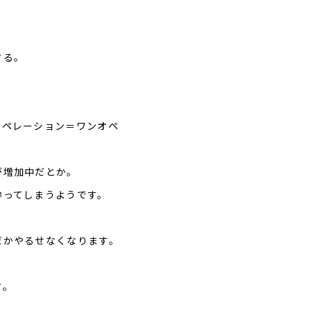
する。
オペレーション＝ワンオペ
が増加中だとか。
参ってしまうようです。
だかやるせなくなります。
す。