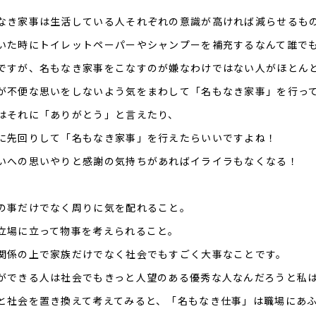
なき家事は生活している人それぞれの意識が高ければ減らせるも
いた時にトイレットペーパーやシャンプーを補充するなんて誰で
ですが、名もなき家事をこなすのが嫌なわけではない人がほとん
が不便な思いをしないよう気をまわして「名もなき家事」を行っ
はそれに「ありがとう」と言えたり、
に先回りして「名もなき家事」を行えたらいいですよね！
いへの思いやりと感謝の気持ちがあればイライラもなくなる！
の事だけでなく周りに気を配れること。
立場に立って物事を考えられること。
関係の上で家族だけでなく社会でもすごく大事なことです。
ができる人は社会でもきっと人望のある優秀な人なんだろうと私
と社会を置き換えて考えてみると、「名もなき仕事」は職場にあ