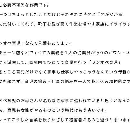
も必要不可欠な作業です。
一つはちょっとしたことだけどそれぞれに時間と手間がかかる。
に気付いてくれず、靴下を脱ぎ棄て作業を増やす家族にイライラ
ンオペ育児」なんて言葉もあります。
チェーン店などですべての業務を１人の従業員が行うのがワン・
から派生して、家庭内でひとりで育児を行う「ワンオペ育児」
るところ育児だけでなく家事も仕事もやっちゃうなんていう母親
にも頼れず、育児の悩み・仕事の悩みを一人で抱え込み精神的に
オペ育児のお母さんが名もなき家事に追われていると思うとなん
も、育児も女性がやるものという時代はもう古いです。
いってこうした言葉を振りかざして被害者ぶるのも違うと思いま