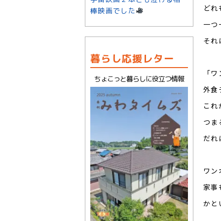
どれ
棒映画でした
一つ
それ
暮らし応援レター
「ワ
ちょこっと暮らしに役立つ情報
外食
これ
つま
だれ
ワン
家事
かと