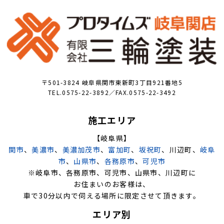
〒501-3824 岐阜県関市東新町3丁目921番地5
TEL.0575-22-3892／FAX.0575-22-3492
施工エリア
【岐阜県】
関市
、
美濃市
、
美濃加茂市
、
富加町
、
坂祝町
、川辺町、
岐阜
市
、
山県市
、
各務原市
、
可児市
※岐阜市、各務原市、可児市、山県市、川辺町に
お住まいのお客様は、
車で30分以内で伺える場所に限定させて頂きます。
エリア別