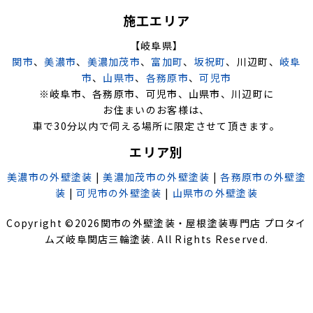
施工エリア
【岐阜県】
関市
、
美濃市
、
美濃加茂市
、
富加町
、
坂祝町
、川辺町、
岐阜
市
、
山県市
、
各務原市
、
可児市
※岐阜市、各務原市、可児市、山県市、川辺町に
お住まいのお客様は、
車で30分以内で伺える場所に限定させて頂きます。
エリア別
美濃市の外壁塗装
|
美濃加茂市の外壁塗装
|
各務原市の外壁塗
装
|
可児市の外壁塗装
|
山県市の外壁塗装
Copyright ©
2026
関市の外壁塗装・屋根塗装専門店 プロタイ
ムズ岐阜関店三輪塗装
. All Rights Reserved.