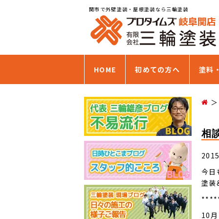
関市で外壁塗装・屋根塗装なら三輪塗装
HOME
初めての方へ
塗料
相
201
今日
塗装
****
10