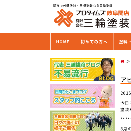
関市で外壁塗装・屋根塗装なら三輪塗装
HOME
初めての方へ
塗料
ア
201
今日
塗装
****
8月