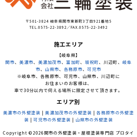
〒501-3824 岐阜県関市東新町3丁目921番地5
TEL.0575-22-3892／FAX.0575-22-3492
施工エリア
【岐阜県】
関市
、
美濃市
、
美濃加茂市
、
富加町
、
坂祝町
、川辺町、
岐阜
市
、
山県市
、
各務原市
、
可児市
※岐阜市、各務原市、可児市、山県市、川辺町に
お住まいのお客様は、
車で30分以内で伺える場所に限定させて頂きます。
エリア別
美濃市の外壁塗装
|
美濃加茂市の外壁塗装
|
各務原市の外壁塗
装
|
可児市の外壁塗装
|
山県市の外壁塗装
Copyright ©
2026
関市の外壁塗装・屋根塗装専門店 プロタイ