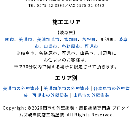
TEL.0575-22-3892／FAX.0575-22-3492
施工エリア
【岐阜県】
関市
、
美濃市
、
美濃加茂市
、
富加町
、
坂祝町
、川辺町、
岐阜
市
、
山県市
、
各務原市
、
可児市
※岐阜市、各務原市、可児市、山県市、川辺町に
お住まいのお客様は、
車で30分以内で伺える場所に限定させて頂きます。
エリア別
美濃市の外壁塗装
|
美濃加茂市の外壁塗装
|
各務原市の外壁塗
装
|
可児市の外壁塗装
|
山県市の外壁塗装
Copyright ©
2026
関市の外壁塗装・屋根塗装専門店 プロタイ
ムズ岐阜関店三輪塗装
. All Rights Reserved.