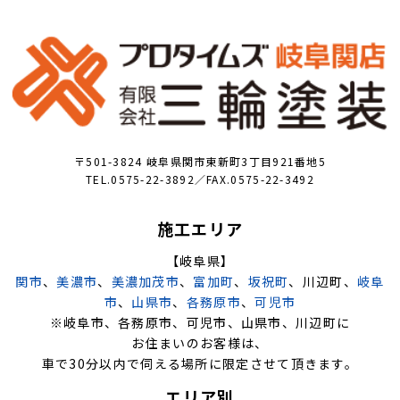
〒501-3824 岐阜県関市東新町3丁目921番地5
TEL.0575-22-3892／FAX.0575-22-3492
施工エリア
【岐阜県】
関市
、
美濃市
、
美濃加茂市
、
富加町
、
坂祝町
、川辺町、
岐阜
市
、
山県市
、
各務原市
、
可児市
※岐阜市、各務原市、可児市、山県市、川辺町に
お住まいのお客様は、
車で30分以内で伺える場所に限定させて頂きます。
エリア別