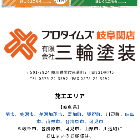
〒501-3824 岐阜県関市東新町3丁目921番地5
TEL.0575-22-3892／FAX.0575-22-3492
施工エリア
【岐阜県】
関市
、
美濃市
、
美濃加茂市
、
富加町
、
坂祝町
、川辺町、
岐阜
市
、
山県市
、
各務原市
、
可児市
※岐阜市、各務原市、可児市、山県市、川辺町に
お住まいのお客様は、