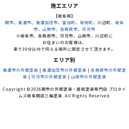
施工エリア
【岐阜県】
関市
、
美濃市
、
美濃加茂市
、
富加町
、
坂祝町
、川辺町、
岐阜
市
、
山県市
、
各務原市
、
可児市
※岐阜市、各務原市、可児市、山県市、川辺町に
お住まいのお客様は、
車で30分以内で伺える場所に限定させて頂きます。
エリア別
美濃市の外壁塗装
|
美濃加茂市の外壁塗装
|
各務原市の外壁塗
装
|
可児市の外壁塗装
|
山県市の外壁塗装
Copyright ©
2026
関市の外壁塗装・屋根塗装専門店 プロタイ
ムズ岐阜関店三輪塗装
. All Rights Reserved.