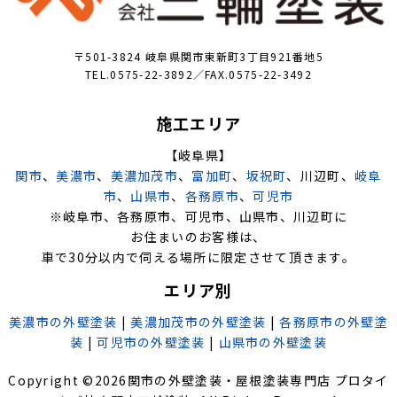
〒501-3824 岐阜県関市東新町3丁目921番地5
TEL.0575-22-3892／FAX.0575-22-3492
施工エリア
【岐阜県】
関市
、
美濃市
、
美濃加茂市
、
富加町
、
坂祝町
、川辺町、
岐阜
市
、
山県市
、
各務原市
、
可児市
※岐阜市、各務原市、可児市、山県市、川辺町に
お住まいのお客様は、
車で30分以内で伺える場所に限定させて頂きます。
エリア別
美濃市の外壁塗装
|
美濃加茂市の外壁塗装
|
各務原市の外壁塗
装
|
可児市の外壁塗装
|
山県市の外壁塗装
Copyright ©
2026
関市の外壁塗装・屋根塗装専門店 プロタイ