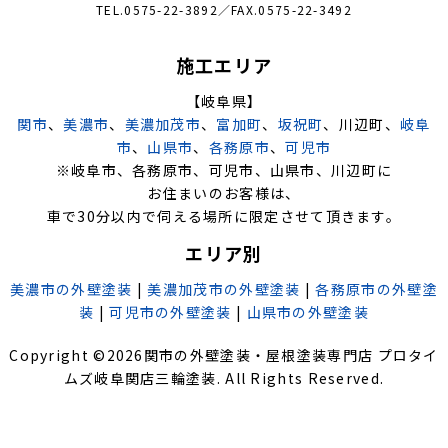
TEL.0575-22-3892／FAX.0575-22-3492
施工エリア
【岐阜県】
関市
、
美濃市
、
美濃加茂市
、
富加町
、
坂祝町
、川辺町、
岐阜
市
、
山県市
、
各務原市
、
可児市
※岐阜市、各務原市、可児市、山県市、川辺町に
お住まいのお客様は、
車で30分以内で伺える場所に限定させて頂きます。
エリア別
美濃市の外壁塗装
|
美濃加茂市の外壁塗装
|
各務原市の外壁塗
装
|
可児市の外壁塗装
|
山県市の外壁塗装
Copyright ©
2026
関市の外壁塗装・屋根塗装専門店 プロタイ
ムズ岐阜関店三輪塗装
. All Rights Reserved.