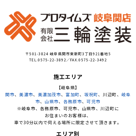
〒501-3824 岐阜県関市東新町3丁目921番地5
TEL.0575-22-3892／FAX.0575-22-3492
施工エリア
【岐阜県】
関市
、
美濃市
、
美濃加茂市
、
富加町
、
坂祝町
、川辺町、
岐阜
市
、
山県市
、
各務原市
、
可児市
※岐阜市、各務原市、可児市、山県市、川辺町に
お住まいのお客様は、
車で30分以内で伺える場所に限定させて頂きます。
エリア別