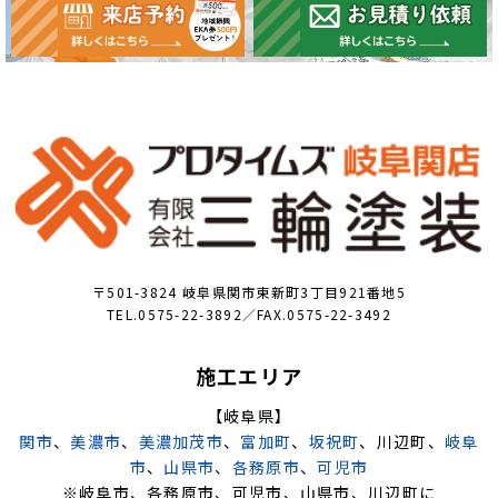
〒501-3824 岐阜県関市東新町3丁目921番地5
TEL.0575-22-3892／FAX.0575-22-3492
施工エリア
【岐阜県】
関市
、
美濃市
、
美濃加茂市
、
富加町
、
坂祝町
、川辺町、
岐阜
市
、
山県市
、
各務原市
、
可児市
※岐阜市、各務原市、可児市、山県市、川辺町に