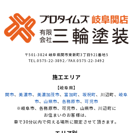
〒501-3824 岐阜県関市東新町3丁目921番地5
TEL.0575-22-3892／FAX.0575-22-3492
施工エリア
【岐阜県】
関市
、
美濃市
、
美濃加茂市
、
富加町
、
坂祝町
、川辺町、
岐阜
市
、
山県市
、
各務原市
、
可児市
※岐阜市、各務原市、可児市、山県市、川辺町に
お住まいのお客様は、
車で30分以内で伺える場所に限定させて頂きます。
エリア別