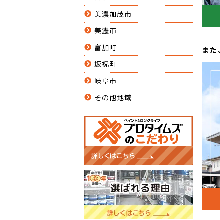
美濃加茂市
美濃市
富加町
また
坂祝町
岐阜市
その他地域