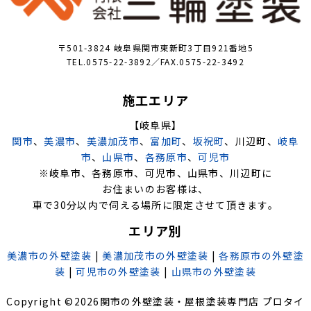
〒501-3824 岐阜県関市東新町3丁目921番地5
TEL.0575-22-3892／FAX.0575-22-3492
施工エリア
【岐阜県】
関市
、
美濃市
、
美濃加茂市
、
富加町
、
坂祝町
、川辺町、
岐阜
市
、
山県市
、
各務原市
、
可児市
※岐阜市、各務原市、可児市、山県市、川辺町に
お住まいのお客様は、
車で30分以内で伺える場所に限定させて頂きます。
エリア別
美濃市の外壁塗装
|
美濃加茂市の外壁塗装
|
各務原市の外壁塗
装
|
可児市の外壁塗装
|
山県市の外壁塗装
Copyright ©
2026
関市の外壁塗装・屋根塗装専門店 プロタイ