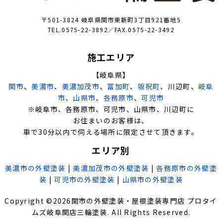
〒501-3824 岐阜県関市東新町3丁目921番地5
TEL.0575-22-3892／FAX.0575-22-3492
施工エリア
【岐阜県】
関市
、
美濃市
、
美濃加茂市
、
富加町
、
坂祝町
、川辺町、
岐阜
市
、
山県市
、
各務原市
、
可児市
※岐阜市、各務原市、可児市、山県市、川辺町に
お住まいのお客様は、
車で30分以内で伺える場所に限定させて頂きます。
エリア別
美濃市の外壁塗装
|
美濃加茂市の外壁塗装
|
各務原市の外壁塗
装
|
可児市の外壁塗装
|
山県市の外壁塗装
Copyright ©
2026
関市の外壁塗装・屋根塗装専門店 プロタイ
ムズ岐阜関店三輪塗装
. All Rights Reserved.