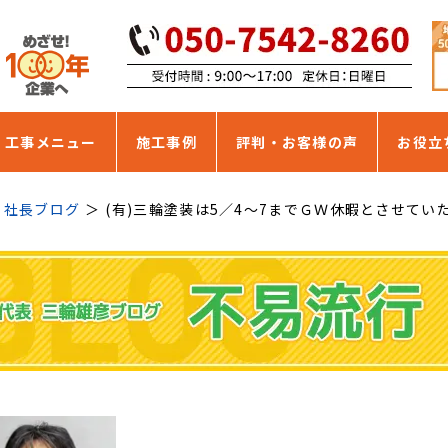
・工事メニュー
施工事例
評判・お客様の声
お役立
社長ブログ
(有)三輪塗装は5／4～7までＧＷ休暇とさせてい