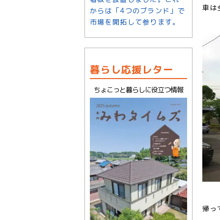
車は
からは「4つのブランド」で
市場を開拓して参ります。
暮らし応援レター
ちょこっと暮らしに役立つ情報
帰っ