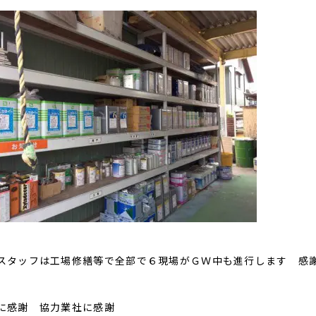
スタッフは工場修繕等で全部で６現場がＧＷ中も進行します 感
に感謝 協力業社に感謝