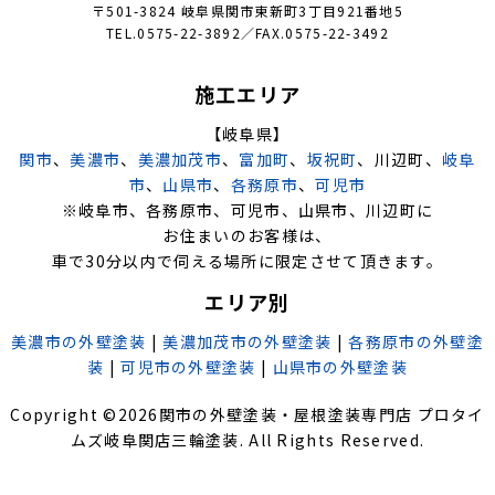
〒501-3824 岐阜県関市東新町3丁目921番地5
TEL.0575-22-3892／FAX.0575-22-3492
施工エリア
【岐阜県】
関市
、
美濃市
、
美濃加茂市
、
富加町
、
坂祝町
、川辺町、
岐阜
市
、
山県市
、
各務原市
、
可児市
※岐阜市、各務原市、可児市、山県市、川辺町に
お住まいのお客様は、
車で30分以内で伺える場所に限定させて頂きます。
エリア別
美濃市の外壁塗装
|
美濃加茂市の外壁塗装
|
各務原市の外壁塗
装
|
可児市の外壁塗装
|
山県市の外壁塗装
Copyright ©
2026
関市の外壁塗装・屋根塗装専門店 プロタイ
ムズ岐阜関店三輪塗装
. All Rights Reserved.