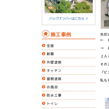
バックナンバーはこちら ＞
施工事例
矢印
← 
全面
→ 
新築
２人
外壁塗装
その
キッチン
『ビ
屋根塗装
私も
お風呂
防水工事
トイレ