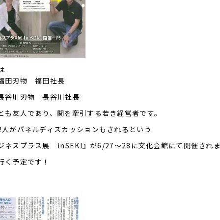
は
福田刃物 福田社長
長谷川刃物 長谷川社長
とも友人であり、関を牽引する若き経営者です。
2人がパネルディスカッションもされるという
ジネスプラス展 inSEKI』が6/27～28に文化会館にて開催され
行く予定です！