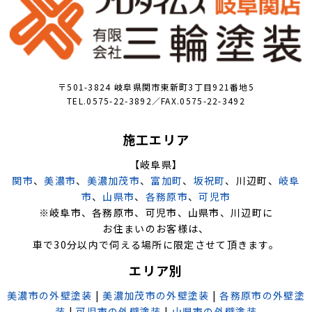
〒501-3824 岐阜県関市東新町3丁目921番地5
TEL.0575-22-3892／FAX.0575-22-3492
施工エリア
【岐阜県】
関市
、
美濃市
、
美濃加茂市
、
富加町
、
坂祝町
、川辺町、
岐阜
市
、
山県市
、
各務原市
、
可児市
※岐阜市、各務原市、可児市、山県市、川辺町に
お住まいのお客様は、
車で30分以内で伺える場所に限定させて頂きます。
エリア別
美濃市の外壁塗装
|
美濃加茂市の外壁塗装
|
各務原市の外壁塗
装
|
可児市の外壁塗装
|
山県市の外壁塗装