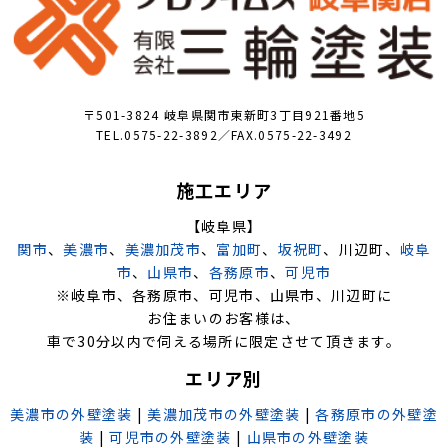
〒501-3824 岐阜県関市東新町3丁目921番地5
TEL.0575-22-3892／FAX.0575-22-3492
施工エリア
【岐阜県】
関市
、
美濃市
、
美濃加茂市
、
富加町
、
坂祝町
、川辺町、
岐阜
市
、
山県市
、
各務原市
、
可児市
※岐阜市、各務原市、可児市、山県市、川辺町に
お住まいのお客様は、
車で30分以内で伺える場所に限定させて頂きます。
エリア別
美濃市の外壁塗装
|
美濃加茂市の外壁塗装
|
各務原市の外壁塗
装
|
可児市の外壁塗装
|
山県市の外壁塗装