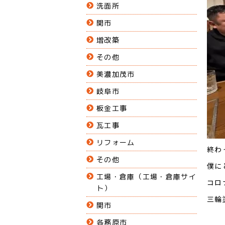
洗面所
関市
増改築
その他
美濃加茂市
岐阜市
板金工事
瓦工事
リフォーム
終わ
その他
僕に
工場・倉庫（工場・倉庫サイ
コロ
ト）
三輪
関市
各務原市