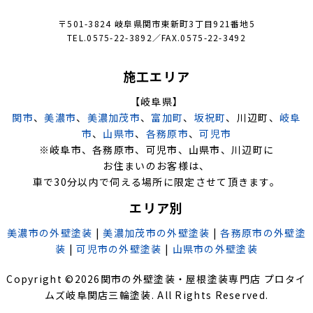
〒501-3824 岐阜県関市東新町3丁目921番地5
TEL.0575-22-3892／FAX.0575-22-3492
施工エリア
【岐阜県】
関市
、
美濃市
、
美濃加茂市
、
富加町
、
坂祝町
、川辺町、
岐阜
市
、
山県市
、
各務原市
、
可児市
※岐阜市、各務原市、可児市、山県市、川辺町に
お住まいのお客様は、
車で30分以内で伺える場所に限定させて頂きます。
エリア別
美濃市の外壁塗装
|
美濃加茂市の外壁塗装
|
各務原市の外壁塗
装
|
可児市の外壁塗装
|
山県市の外壁塗装
Copyright ©
2026
関市の外壁塗装・屋根塗装専門店 プロタイ
ムズ岐阜関店三輪塗装
. All Rights Reserved.