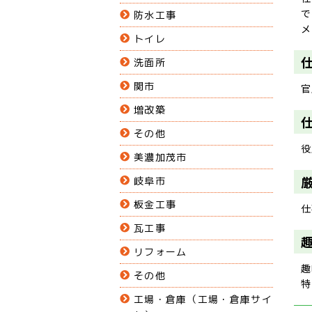
で
防水工事
メ
トイレ
洗面所
関市
官
増改築
その他
役
美濃加茂市
岐阜市
板金工事
仕
瓦工事
リフォーム
趣
その他
特
工場・倉庫（工場・倉庫サイ