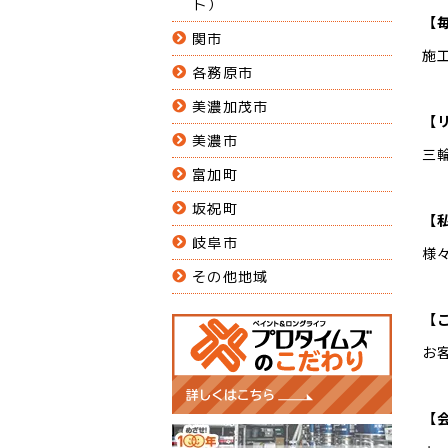
ト）
【
関市
施
各務原市
美濃加茂市
【
美濃市
三
富加町
坂祝町
【
岐阜市
様
その他地域
【
お
【