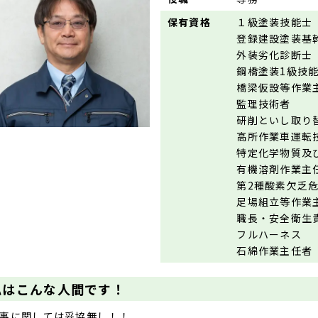
保有資格
１級塗装技能士
登録建設塗装基
外装劣化診断士
鋼橋塗装1級技
橋梁仮設等作業
監理技術者
研削といし取り
高所作業車運転
特定化学物質及
有機溶剤作業主
第2種酸素欠乏
足場組立等作業
職長・安全衛生
フルハーネス
石綿作業主任者
私はこんな人間です！
事に関しては妥協無し！！