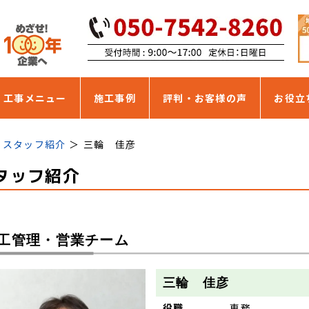
・工事メニュー
施工事例
評判・お客様の声
お役立
スタッフ紹介
三輪 佳彦
タッフ紹介
工管理・営業チーム
三輪 佳彦
役職
専務