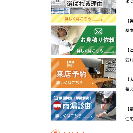
よ
【
基
【
受
【
蓄
【
住