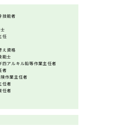
幹技能者
能士
主任
替え資格
技能士
び四アルキル鉛等作業主任者
任者
危険作業主任者
主任者
責任者