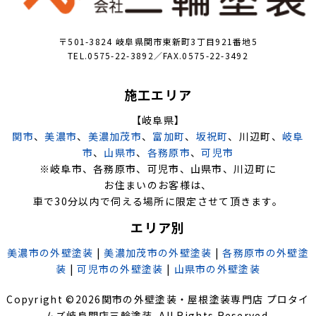
〒501-3824 岐阜県関市東新町3丁目921番地5
TEL.0575-22-3892／FAX.0575-22-3492
施工エリア
【岐阜県】
関市
、
美濃市
、
美濃加茂市
、
富加町
、
坂祝町
、川辺町、
岐阜
市
、
山県市
、
各務原市
、
可児市
※岐阜市、各務原市、可児市、山県市、川辺町に
お住まいのお客様は、
車で30分以内で伺える場所に限定させて頂きます。
エリア別
美濃市の外壁塗装
|
美濃加茂市の外壁塗装
|
各務原市の外壁塗
装
|
可児市の外壁塗装
|
山県市の外壁塗装
Copyright ©
2026
関市の外壁塗装・屋根塗装専門店 プロタイ
ムズ岐阜関店三輪塗装
. All Rights Reserved.