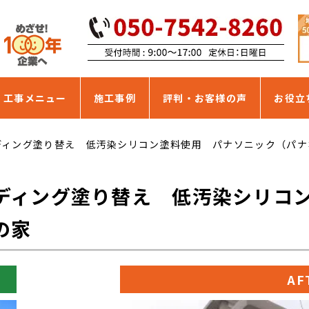
・工事メニュー
施工事例
評判・お客様の声
お役立
ディング塗り替え 低汚染シリコン塗料使用 パナソニック（パナ
ディング塗り替え 低汚染シリコ
の家
AF