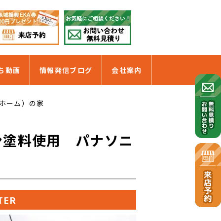
ち動画
情報発信ブログ
会社案内
ホーム）の家
ン塗料使用 パナソニ
TER