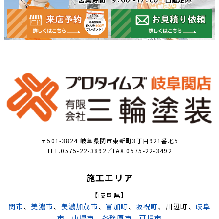
〒501-3824 岐阜県関市東新町3丁目921番地5
TEL.0575-22-3892／FAX.0575-22-3492
施工エリア
【岐阜県】
関市
、
美濃市
、
美濃加茂市
、
富加町
、
坂祝町
、川辺町、
岐阜
市
、
山県市
、
各務原市
、
可児市