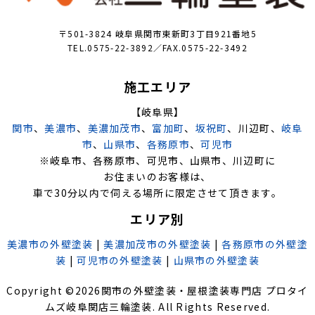
〒501-3824 岐阜県関市東新町3丁目921番地5
TEL.0575-22-3892／FAX.0575-22-3492
施工エリア
【岐阜県】
関市
、
美濃市
、
美濃加茂市
、
富加町
、
坂祝町
、川辺町、
岐阜
市
、
山県市
、
各務原市
、
可児市
※岐阜市、各務原市、可児市、山県市、川辺町に
お住まいのお客様は、
車で30分以内で伺える場所に限定させて頂きます。
エリア別
美濃市の外壁塗装
|
美濃加茂市の外壁塗装
|
各務原市の外壁塗
装
|
可児市の外壁塗装
|
山県市の外壁塗装
Copyright ©
2026
関市の外壁塗装・屋根塗装専門店 プロタイ
ムズ岐阜関店三輪塗装
. All Rights Reserved.