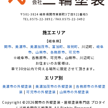
〒501-3824 岐阜県関市東新町3丁目921番地5
TEL.0575-22-3892／FAX.0575-22-3492
施工エリア
【岐阜県】
関市
、
美濃市
、
美濃加茂市
、
富加町
、
坂祝町
、川辺町、
岐阜
市
、
山県市
、
各務原市
、
可児市
※岐阜市、各務原市、可児市、山県市、川辺町に
お住まいのお客様は、
車で30分以内で伺える場所に限定させて頂きます。
エリア別
美濃市の外壁塗装
|
美濃加茂市の外壁塗装
|
各務原市の外壁塗
装
|
可児市の外壁塗装
|
山県市の外壁塗装
Copyright ©
2026
関市の外壁塗装・屋根塗装専門店 プロタイ
ムズ岐阜関店三輪塗装
. All Rights Reserved.