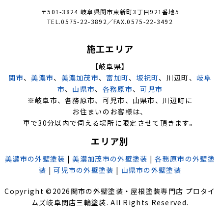
〒501-3824 岐阜県関市東新町3丁目921番地5
TEL.0575-22-3892／FAX.0575-22-3492
施工エリア
【岐阜県】
関市
、
美濃市
、
美濃加茂市
、
富加町
、
坂祝町
、川辺町、
岐阜
市
、
山県市
、
各務原市
、
可児市
※岐阜市、各務原市、可児市、山県市、川辺町に
お住まいのお客様は、
車で30分以内で伺える場所に限定させて頂きます。
エリア別
美濃市の外壁塗装
|
美濃加茂市の外壁塗装
|
各務原市の外壁塗
装
|
可児市の外壁塗装
|
山県市の外壁塗装
Copyright ©
2026
関市の外壁塗装・屋根塗装専門店 プロタイ
ムズ岐阜関店三輪塗装
. All Rights Reserved.