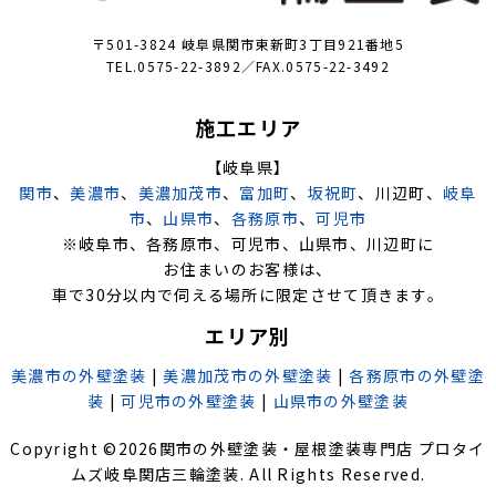
〒501-3824 岐阜県関市東新町3丁目921番地5
TEL.0575-22-3892／FAX.0575-22-3492
施工エリア
【岐阜県】
関市
、
美濃市
、
美濃加茂市
、
富加町
、
坂祝町
、川辺町、
岐阜
市
、
山県市
、
各務原市
、
可児市
※岐阜市、各務原市、可児市、山県市、川辺町に
お住まいのお客様は、
車で30分以内で伺える場所に限定させて頂きます。
エリア別
美濃市の外壁塗装
|
美濃加茂市の外壁塗装
|
各務原市の外壁塗
装
|
可児市の外壁塗装
|
山県市の外壁塗装
Copyright ©
2026
関市の外壁塗装・屋根塗装専門店 プロタイ
ムズ岐阜関店三輪塗装
. All Rights Reserved.