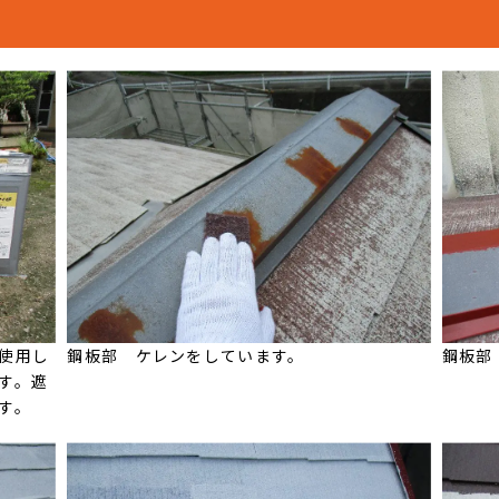
使用し
鋼板部 ケレンをしています。
鋼板部
す。遮
す。