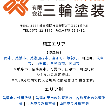
〒501-3824 岐阜県関市東新町3丁目921番地5
TEL.0575-22-3892／FAX.0575-22-3492
施工エリア
【岐阜県】
関市
、
美濃市
、
美濃加茂市
、
富加町
、
坂祝町
、川辺町、
岐阜
市
、
山県市
、
各務原市
、
可児市
※岐阜市、各務原市、可児市、山県市、川辺町に
お住まいのお客様は、
車で30分以内で伺える場所に限定させて頂きます。
エリア別
美濃市の外壁塗装
|
美濃加茂市の外壁塗装
|
各務原市の外壁塗
装
|
可児市の外壁塗装
|
山県市の外壁塗装