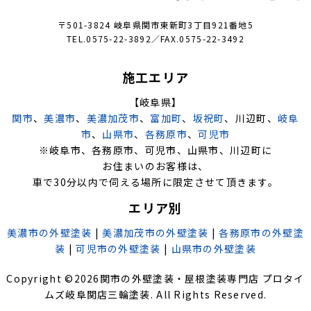
〒501-3824 岐阜県関市東新町3丁目921番地5
TEL.0575-22-3892／FAX.0575-22-3492
施工エリア
【岐阜県】
関市
、
美濃市
、
美濃加茂市
、
富加町
、
坂祝町
、川辺町、
岐阜
市
、
山県市
、
各務原市
、
可児市
※岐阜市、各務原市、可児市、山県市、川辺町に
お住まいのお客様は、
車で30分以内で伺える場所に限定させて頂きます。
エリア別
美濃市の外壁塗装
|
美濃加茂市の外壁塗装
|
各務原市の外壁塗
装
|
可児市の外壁塗装
|
山県市の外壁塗装
Copyright ©
2026
関市の外壁塗装・屋根塗装専門店 プロタイ
ムズ岐阜関店三輪塗装
. All Rights Reserved.