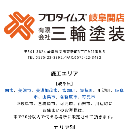
〒501-3824 岐阜県関市東新町3丁目921番地5
TEL.0575-22-3892／FAX.0575-22-3492
施工エリア
【岐阜県】
関市
、
美濃市
、
美濃加茂市
、
富加町
、
坂祝町
、川辺町、
岐阜
市
、
山県市
、
各務原市
、
可児市
※岐阜市、各務原市、可児市、山県市、川辺町に
お住まいのお客様は、
車で30分以内で伺える場所に限定させて頂きます。
エリア別