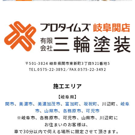
〒501-3824 岐阜県関市東新町3丁目921番地5
TEL.0575-22-3892／FAX.0575-22-3492
施工エリア
【岐阜県】
関市
、
美濃市
、
美濃加茂市
、
富加町
、
坂祝町
、川辺町、
岐阜
市
、
山県市
、
各務原市
、
可児市
※岐阜市、各務原市、可児市、山県市、川辺町に
お住まいのお客様は、
車で30分以内で伺える場所に限定させて頂きます。