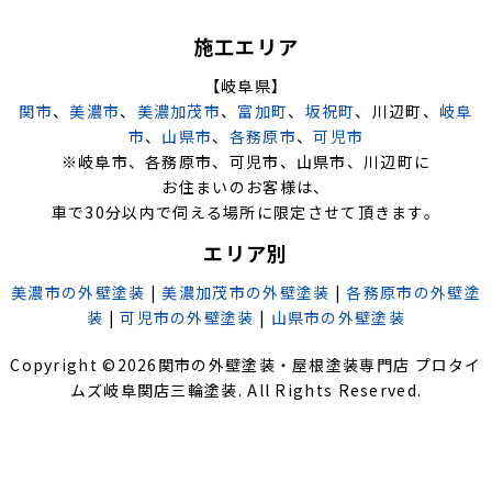
施工エリア
【岐阜県】
関市
、
美濃市
、
美濃加茂市
、
富加町
、
坂祝町
、川辺町、
岐阜
市
、
山県市
、
各務原市
、
可児市
※岐阜市、各務原市、可児市、山県市、川辺町に
お住まいのお客様は、
車で30分以内で伺える場所に限定させて頂きます。
エリア別
美濃市の外壁塗装
|
美濃加茂市の外壁塗装
|
各務原市の外壁塗
装
|
可児市の外壁塗装
|
山県市の外壁塗装
Copyright ©
2026
関市の外壁塗装・屋根塗装専門店 プロタイ
ムズ岐阜関店三輪塗装
. All Rights Reserved.