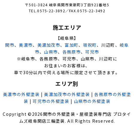
〒501-3824 岐阜県関市東新町3丁目921番地5
TEL.0575-22-3892／FAX.0575-22-3492
施工エリア
【岐阜県】
関市
、
美濃市
、
美濃加茂市
、
富加町
、
坂祝町
、川辺町、
岐阜
市
、
山県市
、
各務原市
、
可児市
※岐阜市、各務原市、可児市、山県市、川辺町に
お住まいのお客様は、
車で30分以内で伺える場所に限定させて頂きます。
エリア別
美濃市の外壁塗装
|
美濃加茂市の外壁塗装
|
各務原市の外壁塗
装
|
可児市の外壁塗装
|
山県市の外壁塗装
Copyright ©
2026
関市の外壁塗装・屋根塗装専門店 プロタイ
ムズ岐阜関店三輪塗装
. All Rights Reserved.