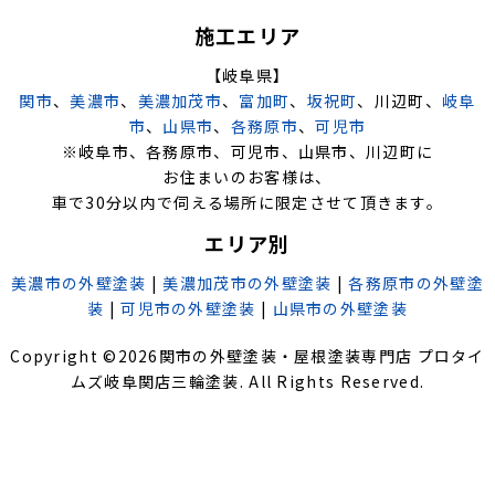
施工エリア
【岐阜県】
関市
、
美濃市
、
美濃加茂市
、
富加町
、
坂祝町
、川辺町、
岐阜
市
、
山県市
、
各務原市
、
可児市
※岐阜市、各務原市、可児市、山県市、川辺町に
お住まいのお客様は、
車で30分以内で伺える場所に限定させて頂きます。
エリア別
美濃市の外壁塗装
|
美濃加茂市の外壁塗装
|
各務原市の外壁塗
装
|
可児市の外壁塗装
|
山県市の外壁塗装
Copyright ©
2026
関市の外壁塗装・屋根塗装専門店 プロタイ
ムズ岐阜関店三輪塗装
. All Rights Reserved.