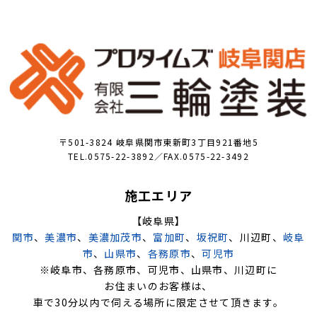
〒501-3824 岐阜県関市東新町3丁目921番地5
TEL.0575-22-3892／FAX.0575-22-3492
施工エリア
【岐阜県】
関市
、
美濃市
、
美濃加茂市
、
富加町
、
坂祝町
、川辺町、
岐阜
市
、
山県市
、
各務原市
、
可児市
※岐阜市、各務原市、可児市、山県市、川辺町に
お住まいのお客様は、
車で30分以内で伺える場所に限定させて頂きます。