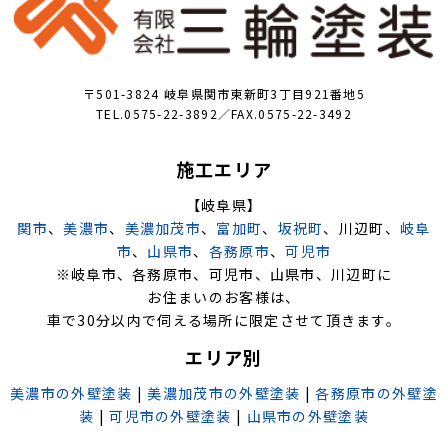
〒501-3824 岐阜県関市東新町3丁目921番地5
TEL.0575-22-3892／FAX.0575-22-3492
施工エリア
【岐阜県】
関市
、
美濃市
、
美濃加茂市
、
富加町
、
坂祝町
、川辺町、
岐阜
市
、
山県市
、
各務原市
、
可児市
※岐阜市、各務原市、可児市、山県市、川辺町に
お住まいのお客様は、
車で30分以内で伺える場所に限定させて頂きます。
エリア別
美濃市の外壁塗装
|
美濃加茂市の外壁塗装
|
各務原市の外壁塗
装
|
可児市の外壁塗装
|
山県市の外壁塗装