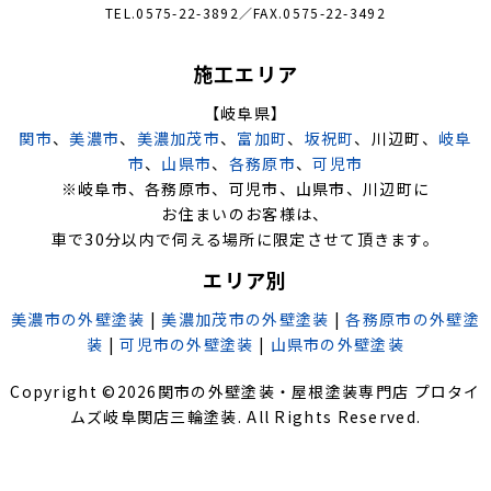
TEL.0575-22-3892／FAX.0575-22-3492
施工エリア
【岐阜県】
関市
、
美濃市
、
美濃加茂市
、
富加町
、
坂祝町
、川辺町、
岐阜
市
、
山県市
、
各務原市
、
可児市
※岐阜市、各務原市、可児市、山県市、川辺町に
お住まいのお客様は、
車で30分以内で伺える場所に限定させて頂きます。
エリア別
美濃市の外壁塗装
|
美濃加茂市の外壁塗装
|
各務原市の外壁塗
装
|
可児市の外壁塗装
|
山県市の外壁塗装
Copyright ©
2026
関市の外壁塗装・屋根塗装専門店 プロタイ
ムズ岐阜関店三輪塗装
. All Rights Reserved.